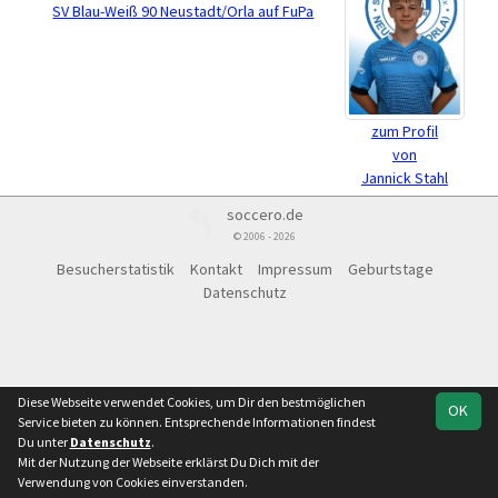
SV Blau-Weiß 90 Neustadt/Orla auf FuPa
zum Profil
von
Jannick Stahl
soccero.de
© 2006 - 2026
Besucherstatistik
Kontakt
Impressum
Geburtstage
Datenschutz
Diese Webseite verwendet Cookies, um Dir den bestmöglichen
OK
Service bieten zu können. Entsprechende Informationen findest
Du unter
Datenschutz
.
Mit der Nutzung der Webseite erklärst Du Dich mit der
Verwendung von Cookies einverstanden.