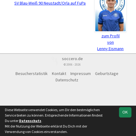
SV Blau-Weiß 90 Neustadt/Orla auf FuPa
zum Profil
von
Lenny Eismann
soccero.de
© 2006 - 2026
Besucherstatistik
Kontakt
Impressum
Geburtstage
Datenschutz
Diese Webseite verwendet Cookies, um Dir den bestmöglichen
OK
Service bieten zu können. Entsprechende Informationen findest
Du unter
Datenschutz
.
Mit der Nutzung der Webseite erklärst Du Dich mit der
Verwendung von Cookies einverstanden.