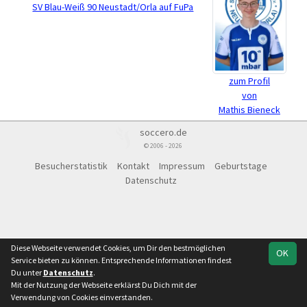
SV Blau-Weiß 90 Neustadt/Orla auf FuPa
zum Profil
von
Mathis Bieneck
soccero.de
© 2006 - 2026
Besucherstatistik
Kontakt
Impressum
Geburtstage
Datenschutz
Diese Webseite verwendet Cookies, um Dir den bestmöglichen
OK
Service bieten zu können. Entsprechende Informationen findest
Du unter
Datenschutz
.
Mit der Nutzung der Webseite erklärst Du Dich mit der
Verwendung von Cookies einverstanden.