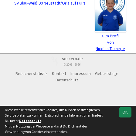
SV Blau-Weiß 90 Neustadt/Orla auf FuPa
zum Profil
von
Nicolas Tschirpe
soccero.de
© 2006 - 2026
Besucherstatistik
Kontakt
Impressum
Geburtstage
Datenschutz
Diese Webseite verwendet Cookies, um Dir den bestmöglichen
OK
Service bieten zu können. Entsprechende Informationen findest
Du unter
Datenschutz
.
Mit der Nutzung der Webseite erklärst Du Dich mit der
Verwendung von Cookies einverstanden.