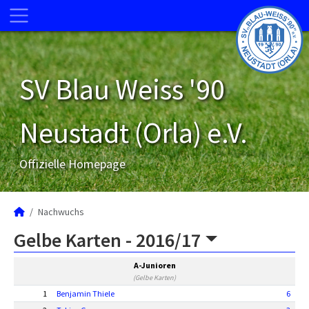
SV Blau Weiss '90
Neustadt (Orla) e.V.
Offizielle Homepage
Nachwuchs
Gelbe Karten -
2016/17
A-Junioren
(Gelbe Karten)
1
Benjamin Thiele
6