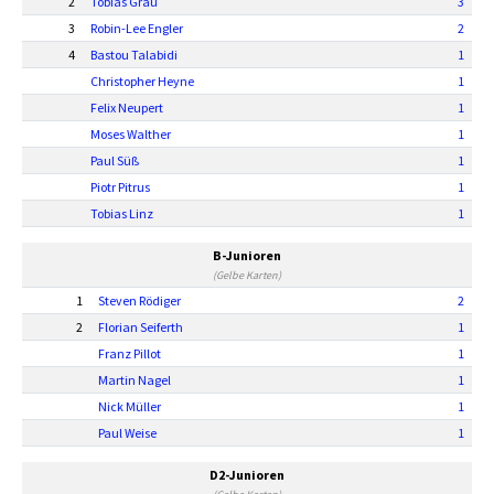
2
Tobias Grau
3
3
Robin-Lee Engler
2
4
Bastou Talabidi
1
Christopher Heyne
1
Felix Neupert
1
Moses Walther
1
Paul Süß
1
Piotr Pitrus
1
Tobias Linz
1
B-Junioren
(Gelbe Karten)
1
Steven Rödiger
2
2
Florian Seiferth
1
Franz Pillot
1
Martin Nagel
1
Nick Müller
1
Paul Weise
1
D2-Junioren