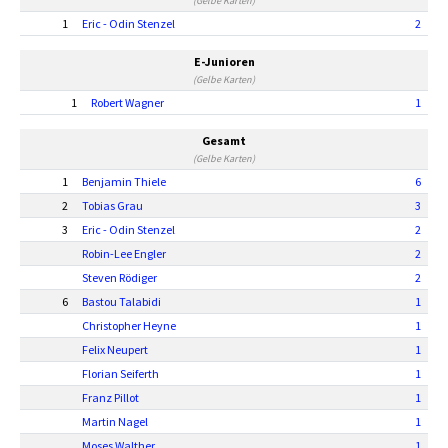
(Gelbe Karten)
1
Eric - Odin Stenzel
2
E-Junioren
(Gelbe Karten)
1
Robert Wagner
1
Gesamt
(Gelbe Karten)
1
Benjamin Thiele
6
2
Tobias Grau
3
3
Eric - Odin Stenzel
2
Robin-Lee Engler
2
Steven Rödiger
2
6
Bastou Talabidi
1
Christopher Heyne
1
Felix Neupert
1
Florian Seiferth
1
Franz Pillot
1
Martin Nagel
1
Moses Walther
1