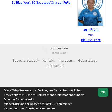
SV Blau-Weiß 90 Neustadt/Orla auf FuPa
zum Profil
von
Ida Sue Dietz
soccero.de
© 2006 - 2026
Besucherstatistik
Kontakt
Impressum
Geburtstage
Datenschutz
Diese Webseite verwendet Cookies, um Dir den bestmöglichen
OK
Service bieten zu können. Entsprechende Informationen findest
Du unter
Datenschutz
.
Mit der Nutzung der Webseite erklärst Du Dich mit der
Verwendung von Cookies einverstanden.