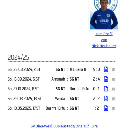
zum Profil
von
Nick Neubauer
2024/25
So, 25.08.2024
, 2.ST
SG NT
:
JFC Gera II
5 : 0
(1)
So, 15.09.2024
, 5.ST
Arnstadt
:
SG NT
2 : 4
(1)
So, 27.10.2024
, 8.ST
SG NT
:
Borntal Erfu
0 : 1
(1)
Sa, 29.03.2025
, 13.ST
Weida
:
SG NT
2 : 2
(1)
So, 18.05.2025
, 17.ST
Borntal Erfu
:
SG NT
1 : 2
(1)
SV Blau-Weiß 90 Neustadt/Orla auf FuPa