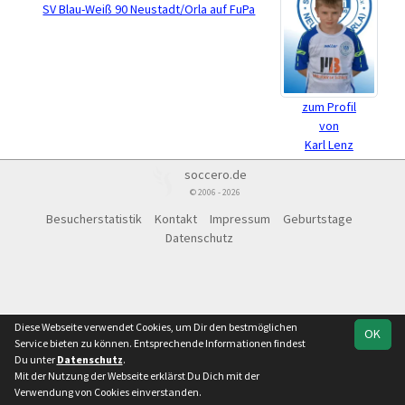
SV Blau-Weiß 90 Neustadt/Orla auf FuPa
zum Profil
von
Karl Lenz
soccero.de
© 2006 - 2026
Besucherstatistik
Kontakt
Impressum
Geburtstage
Datenschutz
Diese Webseite verwendet Cookies, um Dir den bestmöglichen
OK
Service bieten zu können. Entsprechende Informationen findest
Du unter
Datenschutz
.
Mit der Nutzung der Webseite erklärst Du Dich mit der
Verwendung von Cookies einverstanden.