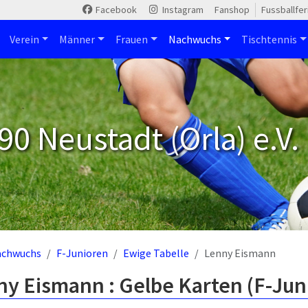
Facebook
Instagram
Fanshop
Fussballfe
Verein
Männer
Frauen
Nachwuchs
Tischtennis
90 Neustadt (Orla) e.V.
achwuchs
F-Junioren
Ewige Tabelle
Lenny Eismann
ny Eismann : Gelbe Karten (F-Jun