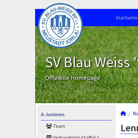
Startseite
SV Blau Weiss '
Offizielle Homepage
N
A-Junioren
Len
Team
Verbandsliga Staffel 1