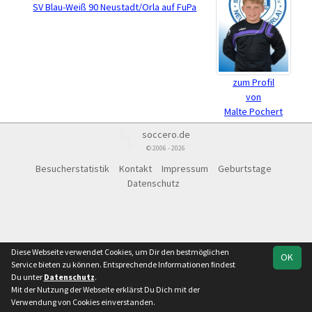
SV Blau-Weiß 90 Neustadt/Orla auf FuPa
zum Profil
von
Malte Pochert
soccero.de
© 2006 - 2026
Besucherstatistik
Kontakt
Impressum
Geburtstage
Datenschutz
Diese Webseite verwendet Cookies, um Dir den bestmöglichen
OK
Service bieten zu können. Entsprechende Informationen findest
Du unter
Datenschutz
.
Mit der Nutzung der Webseite erklärst Du Dich mit der
Verwendung von Cookies einverstanden.