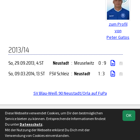
zum Profil
von
Peter Gatos
2013/14
So, 29.09.2013
, 4.ST
Neustadt
:
Meuselwitz
0 : 9
(1)
So, 09.03.2014
, 13.ST
FSV Schleiz
:
Neustadt
1 : 3
(1)
SV Blau-Weiß 90 Neustadt/Orla auf FuPa
soccero.de
Diese Webseite verwendet Cookies, um Dir den bestmöglichen
OK
© 2006 - 2026
Service bieten zu können. Entsprechende Informationen findest
Du unter
Datenschutz
.
Besucherstatistik
Kontakt
Impressum
Geburtstage
Mit der Nutzung der Webseite erklärst Du Dich mit der
Datenschutz
Verwendung von Cookies einverstanden.