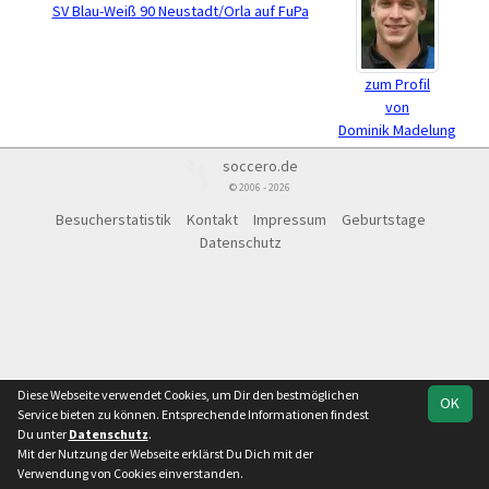
SV Blau-Weiß 90 Neustadt/Orla auf FuPa
zum Profil
von
Dominik Madelung
soccero.de
© 2006 - 2026
Besucherstatistik
Kontakt
Impressum
Geburtstage
Datenschutz
Diese Webseite verwendet Cookies, um Dir den bestmöglichen
OK
Service bieten zu können. Entsprechende Informationen findest
Du unter
Datenschutz
.
Mit der Nutzung der Webseite erklärst Du Dich mit der
Verwendung von Cookies einverstanden.