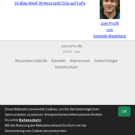
SV Blau-Weiß 90 Neustadt/Orla auf FuPa
zum Profil
von
Dominik Madelung
soccero.de
© 2006 - 2026
Besucherstatistik
Kontakt
Impressum
Geburtstage
Datenschutz
Diese Webseite verwendet Cookies, um Dir den bestmöglichen
OK
Service bieten zu können. Entsprechende Informationen findest
Du unter
Datenschutz
.
Mit der Nutzung der Webseite erklärst Du Dich mit der
Verwendung von Cookies einverstanden.