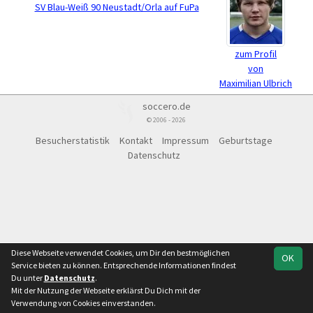
SV Blau-Weiß 90 Neustadt/Orla auf FuPa
zum Profil
von
Maximilian Ulbrich
soccero.de
© 2006 - 2026
Besucherstatistik
Kontakt
Impressum
Geburtstage
Datenschutz
Diese Webseite verwendet Cookies, um Dir den bestmöglichen
OK
Service bieten zu können. Entsprechende Informationen findest
Du unter
Datenschutz
.
Mit der Nutzung der Webseite erklärst Du Dich mit der
Verwendung von Cookies einverstanden.