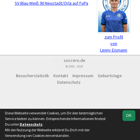
SV Blau-Weiß 90 Neustadt/Orla auf FuPa
zum Profil
von
Lenny Eismann
soccero.de
© 2006 - 2026
Besucherstatistik
Kontakt
Impressum
Geburtstage
Datenschutz
Diese Webseite verwendet Cookies, um Dir den bestmöglichen
OK
Service bieten zu können. Entsprechende Informationen findest
Du unter
Datenschutz
.
Mit der Nutzung der Webseite erklärst Du Dich mit der
Verwendung von Cookies einverstanden.