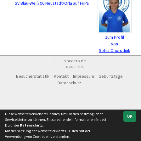
SV Blau-Weiß 90 Neustadt/Orla auf FuPa
zum Profil
von
Sofiia Ohorodnik
soccero.de
© 2006 - 2026
Besucherstatistik
Kontakt
Impressum
Geburtstage
Datenschutz
Diese Webseite verwendet Cookies, um Dir den bestmöglichen
OK
Service bieten zu können. Entsprechende Informationen findest
Du unter
Datenschutz
.
Mit der Nutzung der Webseite erklärst Du Dich mit der
Verwendung von Cookies einverstanden.