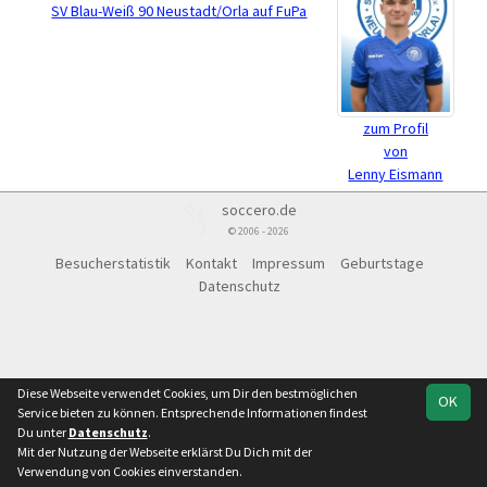
SV Blau-Weiß 90 Neustadt/Orla auf FuPa
zum Profil
von
Lenny Eismann
soccero.de
© 2006 - 2026
Besucherstatistik
Kontakt
Impressum
Geburtstage
Datenschutz
Diese Webseite verwendet Cookies, um Dir den bestmöglichen
OK
Service bieten zu können. Entsprechende Informationen findest
Du unter
Datenschutz
.
Mit der Nutzung der Webseite erklärst Du Dich mit der
Verwendung von Cookies einverstanden.