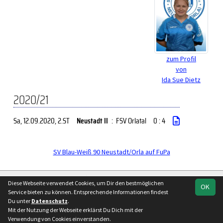
zum Profil
von
Ida Sue Dietz
2020/21
Sa, 12.09.2020
, 2.ST
Neustadt II
:
FSV Orlatal
0 : 4
SV Blau-Weiß 90 Neustadt/Orla auf FuPa
soccero.de
Diese Webseite verwendet Cookies, um Dir den bestmöglichen
OK
© 2006 - 2026
Service bieten zu können. Entsprechende Informationen findest
Du unter
Datenschutz
.
Besucherstatistik
Kontakt
Impressum
Geburtstage
Mit der Nutzung der Webseite erklärst Du Dich mit der
Datenschutz
Verwendung von Cookies einverstanden.