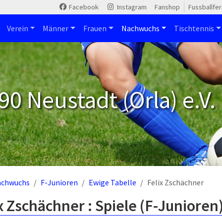
Facebook
Instagram
Fanshop
Fussballfe
Verein
Männer
Frauen
Nachwuchs
Tischtennis
90 Neustadt (Orla) e.V.
achwuchs
F-Junioren
Ewige Tabelle
Felix Zschächner
x Zschächner : Spiele (F-Junioren