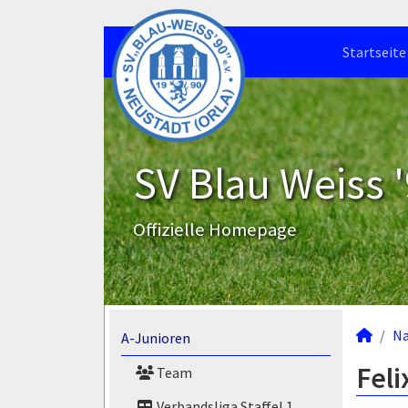
Startseite
SV Blau Weiss '
Offizielle Homepage
N
A-Junioren
Feli
Team
Verbandsliga Staffel 1