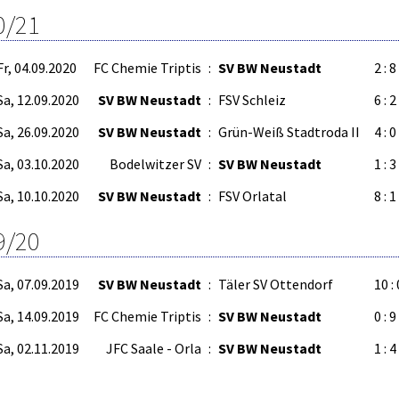
0/21
Fr, 04.09.2020
FC Chemie Triptis
:
SV BW Neustadt
2 : 8
Sa, 12.09.2020
SV BW Neustadt
:
FSV Schleiz
6 : 2
Sa, 26.09.2020
SV BW Neustadt
:
Grün-Weiß Stadtroda II
4 : 0
Sa, 03.10.2020
Bodelwitzer SV
:
SV BW Neustadt
1 : 3
Sa, 10.10.2020
SV BW Neustadt
:
FSV Orlatal
8 : 1
9/20
Sa, 07.09.2019
SV BW Neustadt
:
Täler SV Ottendorf
10 : 
Sa, 14.09.2019
FC Chemie Triptis
:
SV BW Neustadt
0 : 9
Sa, 02.11.2019
JFC Saale - Orla
:
SV BW Neustadt
1 : 4