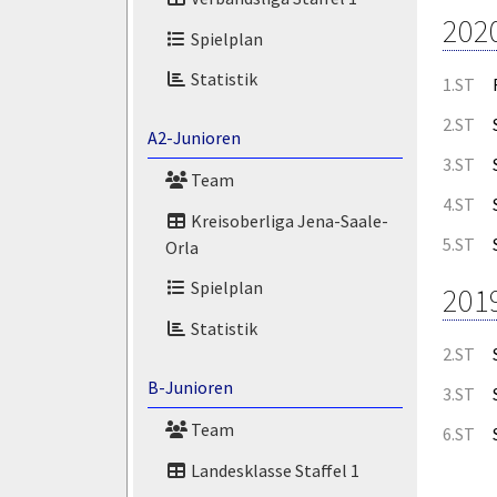
202
Spielplan
Statistik
1.ST
2.ST
A2-Junioren
3.ST
Team
4.ST
Kreisoberliga Jena-Saale-
5.ST
Orla
Spielplan
201
Statistik
2.ST
B-Junioren
3.ST
Team
6.ST
Landesklasse Staffel 1