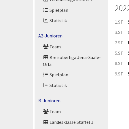
202
Spielplan
Statistik
1.ST
3.ST
A2-Junioren
2.ST
Team
5.ST
Kreisoberliga Jena-Saale-
8.ST
Orla
9.ST
Spielplan
Statistik
B-Junioren
Team
Landesklasse Staffel 1