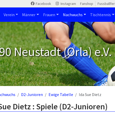
Facebook
Instagram
Fanshop
Fussballfe
Verein
Männer
Frauen
Nachwuchs
Tischtennis
90 Neustadt (Orla) e.V.
achwuchs
D2-Junioren
Ewige Tabelle
Ida Sue Dietz
Sue Dietz : Spiele (D2-Junioren)