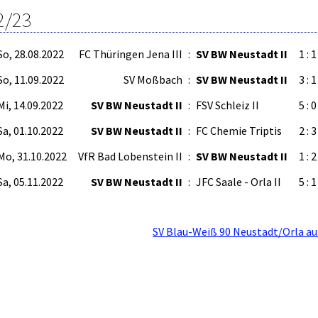
2/23
So, 28.08.2022
FC Thüringen Jena III
:
SV BW Neustadt II
1 : 1
So, 11.09.2022
SV Moßbach
:
SV BW Neustadt II
3 : 1
Mi, 14.09.2022
SV BW Neustadt II
:
FSV Schleiz II
5 : 0
Sa, 01.10.2022
SV BW Neustadt II
:
FC Chemie Triptis
2 : 3
Mo, 31.10.2022
VfR Bad Lobenstein II
:
SV BW Neustadt II
1 : 2
Sa, 05.11.2022
SV BW Neustadt II
:
JFC Saale - Orla II
5 : 1
SV Blau-Weiß 90 Neustadt/Orla au