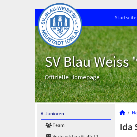
Startseite
SV Blau Weiss '
Offizielle Homepage
N
A-Junioren
Ida 
Team
Verbandsliga Staffel 1