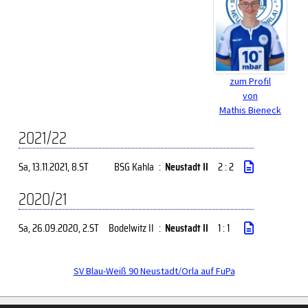
zum Profil
von
Mathis Bieneck
2021/22
Sa, 13.11.2021
, 8.ST
BSG Kahla
:
Neustadt II
2 : 2
2020/21
Sa, 26.09.2020
, 2.ST
Bodelwitz II
:
Neustadt II
1 : 1
SV Blau-Weiß 90 Neustadt/Orla auf FuPa
soccero.de