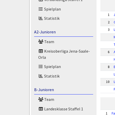
Spielplan
1
Statistik
2
3
A2-Junioren
Team
Kreisoberliga Jena-Saale-
6
Orla
Spielplan
8
Statistik
10
B-Junioren
Team
Landesklasse Staffel 1
1
Fa