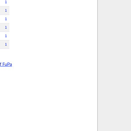
1
1
1
1
1
1
f FuPa