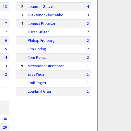
13
2
Leander Götze
4
11
3
Oleksandr Zinchenko
3
7
4
Lennox Preusser
2
7
Oscar Krüger
2
6
Philipp Freiberg
2
5
Tim Göring
2
4
Tom Pokall
2
3
9
Alexander Kutschbach
1
2
Elias Wich
1
1
Emil Engler
1
Lou-Emil Grau
1
36
20