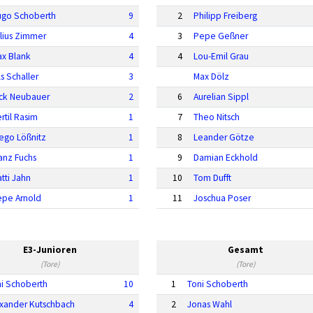
ugo Schoberth
9
2
Philipp Freiberg
lius Zimmer
4
3
Pepe Geßner
x Blank
4
4
Lou-Emil Grau
ls Schaller
3
Max Dölz
ck Neubauer
2
6
Aurelian Sippl
rtil Rasim
1
7
Theo Nitsch
ego Lößnitz
1
8
Leander Götze
anz Fuchs
1
9
Damian Eckhold
tti Jahn
1
10
Tom Dufft
epe Arnold
1
11
Joschua Poser
E3-Junioren
Gesamt
(Tore)
(Tore)
i Schoberth
10
1
Toni Schoberth
xander Kutschbach
4
2
Jonas Wahl