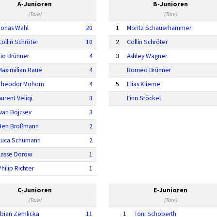
A-Junioren
B-Junioren
(Tore)
(Tore)
Jonas Wahl
20
1
Moritz Schauerhammer
Collin Schröter
10
2
Collin Schröter
Lio Brünner
4
3
Ashley Wagner
Maximilian Raue
4
Romeo Brünner
Theodor Mohorn
4
5
Elias Klieme
Aurent Veliqi
3
Finn Stöckel
Ivan Bojcsev
3
Ben Broßmann
2
Luca Schumann
2
Lasse Dorow
1
Philip Richter
1
C-Junioren
E-Junioren
(Tore)
(Tore)
bian Zemlicka
11
1
Toni Schoberth