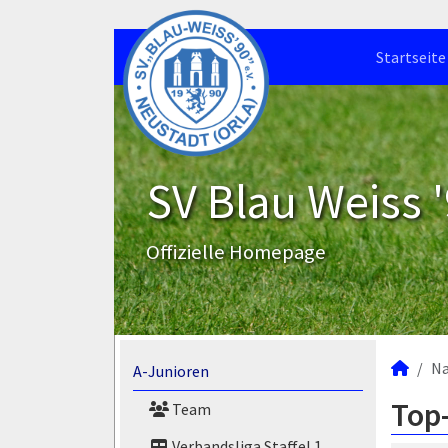
Startseite
SV Blau Weiss '
Offizielle Homepage
N
A-Junioren
Top-
Team
Verbandsliga Staffel 1