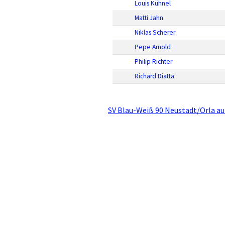
Louis Kühnel
Matti Jahn
Niklas Scherer
Pepe Arnold
Philip Richter
Richard Diatta
SV Blau-Weiß 90 Neustadt/Orla au