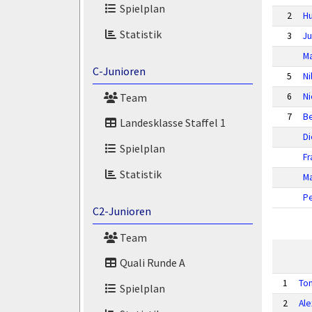
Spielplan
2
H
Statistik
3
Ju
Ma
C-Junioren
5
Ni
Team
6
Ni
7
Be
Landesklasse Staffel 1
Di
Spielplan
Fr
Statistik
Ma
P
C2-Junioren
Team
Quali Runde A
1
Ton
Spielplan
2
Ale