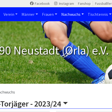
Facebook
Instagram
Fanshop
Fussballfe
Verein
Männer
Frauen
Nachwuchs
Tischtennis
90 Neustadt (Orla) e.V.
achwuchs
Torjäger -
2023/24