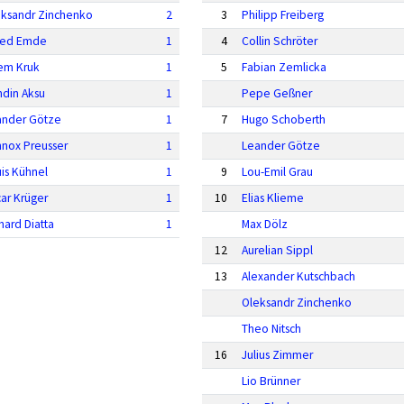
eksandr Zinchenko
2
3
Philipp Freiberg
fred Emde
1
4
Collin Schröter
em Kruk
1
5
Fabian Zemlicka
din Aksu
1
Pepe Geßner
ander Götze
1
7
Hugo Schoberth
nox Preusser
1
Leander Götze
is Kühnel
1
9
Lou-Emil Grau
ar Krüger
1
10
Elias Klieme
hard Diatta
1
Max Dölz
12
Aurelian Sippl
13
Alexander Kutschbach
Oleksandr Zinchenko
Theo Nitsch
16
Julius Zimmer
Lio Brünner