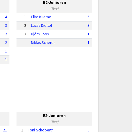
B2-Junioren
(Tore)
4
1
Elias Klieme
6
3
2
Lucas Dießel
3
2
3
Björn Loos
1
2
Niklas Scherer
1
1
1
E2-Junioren
(Tore)
21
1
Toni Schoberth
5