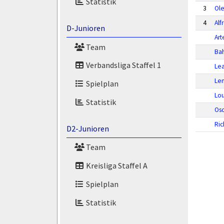
Statistik
3
Ol
4
Al
D-Junioren
Art
Team
Bah
Verbandsliga Staffel 1
Le
Len
Spielplan
Lou
Statistik
Osc
Ric
D2-Junioren
Team
Kreisliga Staffel A
Spielplan
Statistik