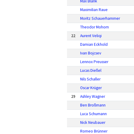
Max Blank
Maximilian Raue
Moritz Schauerhammer
Theodor Mohorn
22
Aurent Veliqi
Damian Eckhold
Ivan Bojcsev
Lennox Preusser
Lucas Dießel
Nils Schaller
Oscar Krüger
29
Ashley Wagner
Ben Broßmann
Luca Schumann
Nick Neubauer
Romeo Brünner