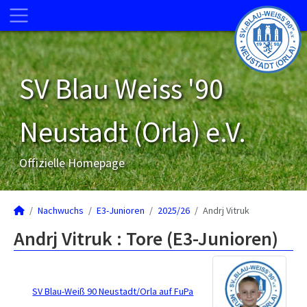
SV Blau Weiss '90
Neustadt (Orla) e.V.
Offizielle Homepage
Nachwuchs
E3-Junioren
2025/26
Andrj Vitruk
Andrj Vitruk : Tore (E3-Junioren)
SV Blau-Weiß 90 Neustadt/Orla auf FuPa