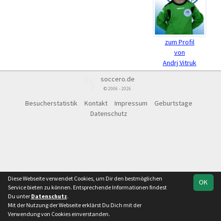
zum Profil
von
Andrj Vitruk
soccero.de
© 2006 - 2026
Besucherstatistik
Kontakt
Impressum
Geburtstage
Datenschutz
Diese Webseite verwendet Cookies, um Dir den bestmöglichen
OK
Service bieten zu können. Entsprechende Informationen findest
Du unter
Datenschutz
.
Mit der Nutzung der Webseite erklärst Du Dich mit der
Verwendung von Cookies einverstanden.