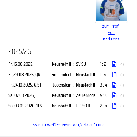
zum Profil
von
Karl Lenz
2025/26
Fr, 15.08.2025
,
Neustadt II
:
SV SU
1 : 2
(1)
Fr, 29.08.2025
, QR
Remptendorf
:
Neustadt II
1 : 4
(1)
Fr, 24.10.2025
, 6.ST
Lobenstein
:
Neustadt II
3 : 4
(1)
Sa, 07.03.2026
,
Neustadt II
:
Zeulenroda
9 : 0
(1)
So, 03.05.2026
, 11.ST
Neustadt II
:
JFC SO II
2 : 4
(1)
SV Blau-Weiß 90 Neustadt/Orla auf FuPa