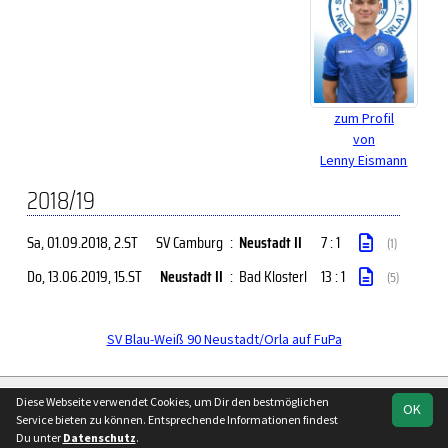
zum Profil
von
Lenny Eismann
2018/19
Sa, 01.09.2018
, 2.ST
SV Camburg
:
Neustadt II
7 : 1
(1)
Do, 13.06.2019
, 15.ST
Neustadt II
:
Bad Klosterl
13 : 1
(5)
SV Blau-Weiß 90 Neustadt/Orla auf FuPa
soccero.de
Diese Webseite verwendet Cookies, um Dir den bestmöglichen
OK
© 2006 - 2026
Service bieten zu können. Entsprechende Informationen findest
Du unter
Datenschutz
.
Besucherstatistik
Kontakt
Impressum
Geburtstage