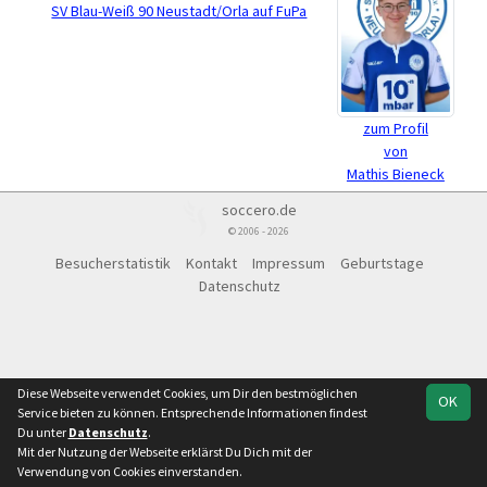
SV Blau-Weiß 90 Neustadt/Orla auf FuPa
zum Profil
von
Mathis Bieneck
soccero.de
© 2006 - 2026
Besucherstatistik
Kontakt
Impressum
Geburtstage
Datenschutz
Diese Webseite verwendet Cookies, um Dir den bestmöglichen
OK
Service bieten zu können. Entsprechende Informationen findest
Du unter
Datenschutz
.
Mit der Nutzung der Webseite erklärst Du Dich mit der
Verwendung von Cookies einverstanden.