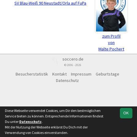
SV Blau-Weiß 90 Neustadt/Orla auf FuPa
zum Profil
von
Malte Pochert
soccero.de
© 2006 - 2026
Besucherstatistik
Kontakt
Impressum
Geburtstage
Datenschutz
Diese Webseite verwendet Cookies, um Dir den bestmöglichen
OK
Service bieten zu können. Entsprechende Informationen findest
Du unter
Datenschutz
.
Mit der Nutzung der Webseite erklärst Du Dich mit der
Verwendung von Cookies einverstanden.