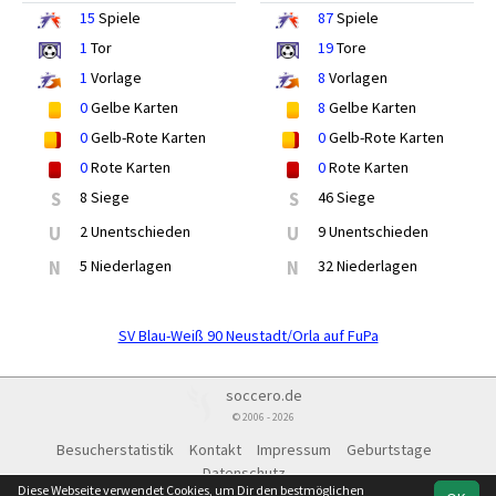
15
Spiele
87
Spiele
1
Tor
19
Tore
1
Vorlage
8
Vorlagen
0
Gelbe Karten
8
Gelbe Karten
0
Gelb-Rote Karten
0
Gelb-Rote Karten
0
Rote Karten
0
Rote Karten
S
8 Siege
S
46 Siege
U
2 Unentschieden
U
9 Unentschieden
N
5 Niederlagen
N
32 Niederlagen
SV Blau-Weiß 90 Neustadt/Orla auf FuPa
soccero.de
© 2006 - 2026
Besucherstatistik
Kontakt
Impressum
Geburtstage
Datenschutz
Diese Webseite verwendet Cookies, um Dir den bestmöglichen