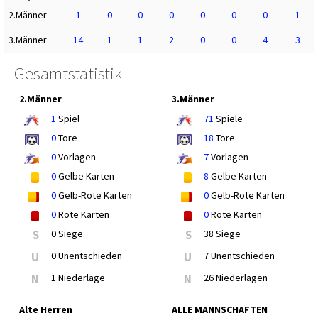
2.Männer
1
0
0
0
0
0
0
1
3.Männer
14
1
1
2
0
0
4
3
Gesamtstatistik
2.Männer
3.Männer
1
Spiel
71
Spiele
0
Tore
18
Tore
0
Vorlagen
7
Vorlagen
0
Gelbe Karten
8
Gelbe Karten
0
Gelb-Rote Karten
0
Gelb-Rote Karten
0
Rote Karten
0
Rote Karten
S
0 Siege
S
38 Siege
U
0 Unentschieden
U
7 Unentschieden
N
1 Niederlage
N
26 Niederlagen
Alte Herren
ALLE MANNSCHAFTEN