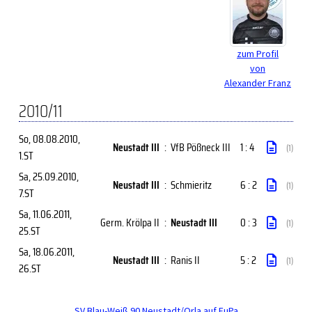
zum Profil
von
Alexander Franz
2010/11
So, 08.08.2010
,
Neustadt III
:
VfB Pößneck III
1 : 4
(1)
1.ST
Sa, 25.09.2010
,
Neustadt III
:
Schmieritz
6 : 2
(1)
7.ST
Sa, 11.06.2011
,
Germ. Krölpa II
:
Neustadt III
0 : 3
(1)
25.ST
Sa, 18.06.2011
,
Neustadt III
:
Ranis II
5 : 2
(1)
26.ST
SV Blau-Weiß 90 Neustadt/Orla auf FuPa