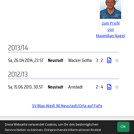
zum Profil
von
Maximilian Nagel
2013/14
Sa, 26.04.2014
, 23.ST
Neustadt
:
Wacker Gotha
3 : 2
(1)
2012/13
Sa, 15.06.2013
, 30.ST
Neustadt
:
Arnstadt
2 : 4
(1)
SV Blau-Weiß 90 Neustadt/Orla auf FuPa
soccero.de
Diese Webseite verwendet Cookies, um Dir den bestmöglichen
OK
© 2006 - 2026
Service bieten zu können. Entsprechende Informationen findest