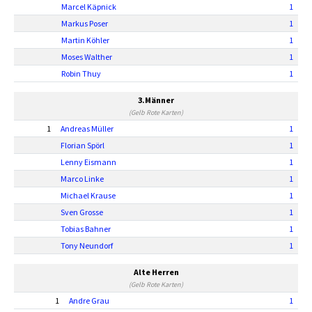
Marcel Käpnick
1
Markus Poser
1
Martin Köhler
1
Moses Walther
1
Robin Thuy
1
3.Männer
(Gelb Rote Karten)
1
Andreas Müller
1
Florian Spörl
1
Lenny Eismann
1
Marco Linke
1
Michael Krause
1
Sven Grosse
1
Tobias Bahner
1
Tony Neundorf
1
Alte Herren
(Gelb Rote Karten)
1
Andre Grau
1