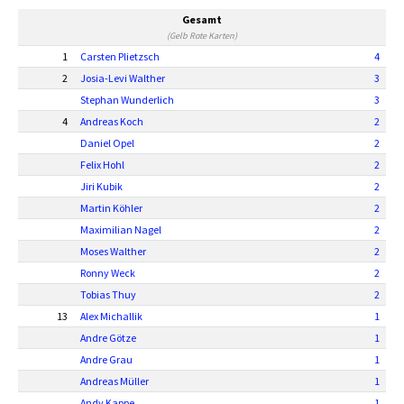
Gesamt
(Gelb Rote Karten)
1
Carsten Plietzsch
4
2
Josia-Levi Walther
3
Stephan Wunderlich
3
4
Andreas Koch
2
Daniel Opel
2
Felix Hohl
2
Jiri Kubik
2
Martin Köhler
2
Maximilian Nagel
2
Moses Walther
2
Ronny Weck
2
Tobias Thuy
2
13
Alex Michallik
1
Andre Götze
1
Andre Grau
1
Andreas Müller
1
Andy Kappe
1