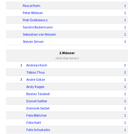
Pascal Kern
1
Peter Wittwer
1
Piotr Dutkiewicz
1
Sandro Badermann
1
Sebastian von Nessen
1
Steven Simon
1
2.Männer
(Gelb Rote Karten)
1
Andreas Koch
2
Tobias Thuy
2
3
Andre Götze
1
Andy Kappe
1
Bastou Talabidi
1
Daniel Sattler
1
Dominik Seidel
1
Felix Böttcher
1
Felix Hohl
1
Felix Schukaitis
1