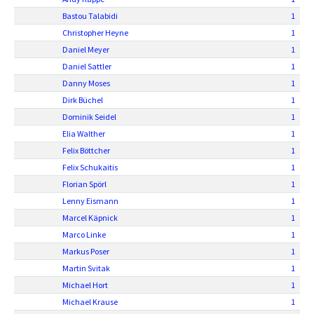
Bastou Talabidi
1
Christopher Heyne
1
Daniel Meyer
1
Daniel Sattler
1
Danny Moses
1
Dirk Büchel
1
Dominik Seidel
1
Elia Walther
1
Felix Böttcher
1
Felix Schukaitis
1
Florian Spörl
1
Lenny Eismann
1
Marcel Käpnick
1
Marco Linke
1
Markus Poser
1
Martin Svitak
1
Michael Hort
1
Michael Krause
1