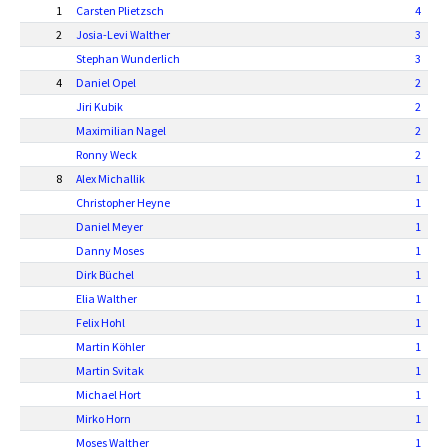
1
Carsten Plietzsch
4
2
Josia-Levi Walther
3
Stephan Wunderlich
3
4
Daniel Opel
2
Jiri Kubik
2
Maximilian Nagel
2
Ronny Weck
2
8
Alex Michallik
1
Christopher Heyne
1
Daniel Meyer
1
Danny Moses
1
Dirk Büchel
1
Elia Walther
1
Felix Hohl
1
Martin Köhler
1
Martin Svitak
1
Michael Hort
1
Mirko Horn
1
Moses Walther
1