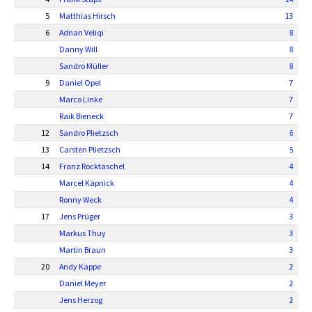
5
Matthias Hirsch
13
6
Adnan Veliqi
8
Danny Will
8
Sandro Müller
8
9
Daniel Opel
7
Marco Linke
7
Raik Bieneck
7
12
Sandro Plietzsch
6
13
Carsten Plietzsch
5
14
Franz Rocktäschel
4
Marcel Käpnick
4
Ronny Weck
4
17
Jens Prüger
3
Markus Thuy
3
Martin Braun
3
20
Andy Kappe
2
Daniel Meyer
2
Jens Herzog
2