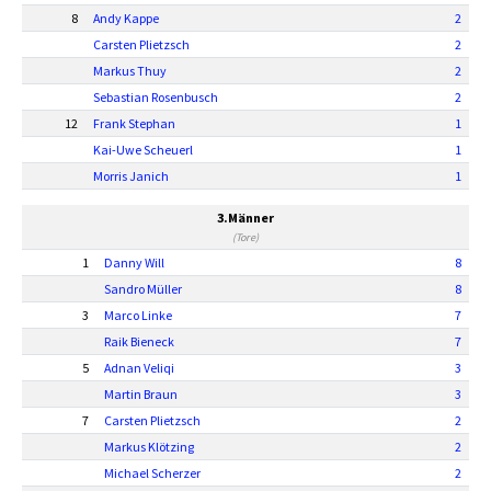
8
Andy Kappe
2
Carsten Plietzsch
2
Markus Thuy
2
Sebastian Rosenbusch
2
12
Frank Stephan
1
Kai-Uwe Scheuerl
1
Morris Janich
1
3.Männer
(Tore)
1
Danny Will
8
Sandro Müller
8
3
Marco Linke
7
Raik Bieneck
7
5
Adnan Veliqi
3
Martin Braun
3
7
Carsten Plietzsch
2
Markus Klötzing
2
Michael Scherzer
2