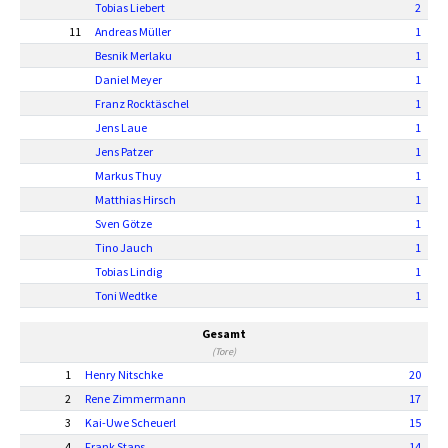
Tobias Liebert
2
11
Andreas Müller
1
Besnik Merlaku
1
Daniel Meyer
1
Franz Rocktäschel
1
Jens Laue
1
Jens Patzer
1
Markus Thuy
1
Matthias Hirsch
1
Sven Götze
1
Tino Jauch
1
Tobias Lindig
1
Toni Wedtke
1
Gesamt
(Tore)
1
Henry Nitschke
20
2
Rene Zimmermann
17
3
Kai-Uwe Scheuerl
15
4
Frank Staps
14