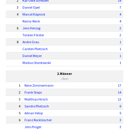
2
Kai-Uwe Scheuerl
14
3
Daniel Opel
7
4
Marcel Käpnick
4
Ronny Weck
4
6
Jens Herzog
2
Torsten Förster
2
8
Andre Grau
1
Carsten Plietzsch
1
Daniel Meyer
1
Markus Stankowski
1
2.Männer
(Tore)
1
Rene Zimmermann
17
2
Frank Staps
14
3
Matthias Hirsch
12
4
Sandro Plietzsch
6
5
Adnan Veliqi
5
6
Franz Rocktäschel
3
Jens Prüger
3