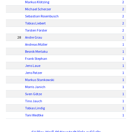
Markus Klötzing
2
Michael Scherzer
2
Sebastian Rosenbusch
2
Tobias Liebert
2
Torsten Förster
2
28
Andre Grau
1
Andreas Müller
1
Besnik Merlaku
1
Frank Stephan
1
Jens Laue
1
Jens Patzer
1
Markus Stankowski
1
Morris Janich
1
Sven Götze
1
Tino Jauch
1
Tobias Lindig
1
Toni Wedtke
1