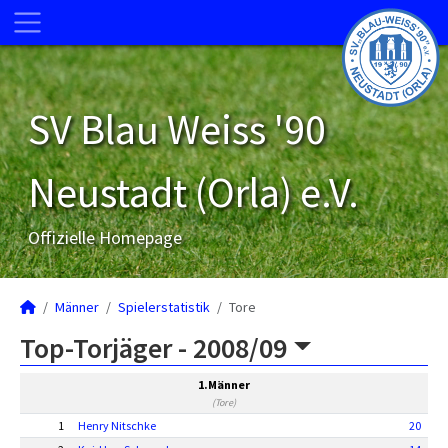
SV Blau Weiss '90
Neustadt (Orla) e.V.
Offizielle Homepage
Männer
Spielerstatistik
Tore
Top-Torjäger -
2008/09
1.Männer
(Tore)
1
Henry Nitschke
20