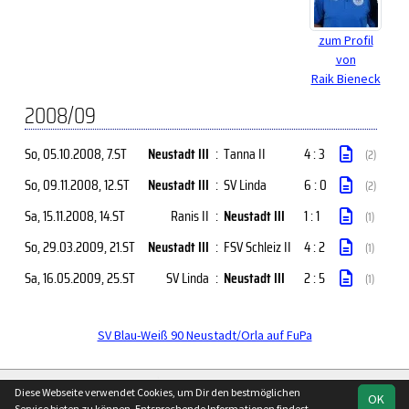
zum Profil
von
Raik Bieneck
2008/09
So, 05.10.2008
, 7.ST
Neustadt III
:
Tanna II
4 : 3
(2)
So, 09.11.2008
, 12.ST
Neustadt III
:
SV Linda
6 : 0
(2)
Sa, 15.11.2008
, 14.ST
Ranis II
:
Neustadt III
1 : 1
(1)
So, 29.03.2009
, 21.ST
Neustadt III
:
FSV Schleiz II
4 : 2
(1)
Sa, 16.05.2009
, 25.ST
SV Linda
:
Neustadt III
2 : 5
(1)
SV Blau-Weiß 90 Neustadt/Orla auf FuPa
soccero.de
Diese Webseite verwendet Cookies, um Dir den bestmöglichen
OK
© 2006 - 2026
Service bieten zu können. Entsprechende Informationen findest