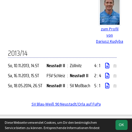
zum Profil
von
Dariusz Kudyba
2013/14
So, 10.11.2013
, 14.ST
Neustadt II
:
Zöllnitz
4 : 1
(1)
Sa, 16.11.2013
, 15.ST
FSV Schleiz
:
Neustadt II
2 : 4
(1)
So, 18.05.2014
, 26.ST
Neustadt II
:
SV Moßbach
5 : 1
(1)
SV Blau-Weiß 90 Neustadt/Orla auf FuPa
soccero.de
Diese Webseite verwendet Cookies, um Dir den bestmöglichen
OK
© 2006 - 2026
Service bieten zu können. Entsprechende Informationen findest