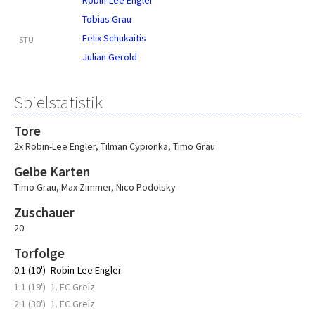
Robin-Lee Engler
Tobias Grau
Felix Schukaitis
STU
Julian Gerold
Spielstatistik
Tore
2x Robin-Lee Engler
,
Tilman Cypionka
,
Timo Grau
Gelbe Karten
Timo Grau
,
Max Zimmer
,
Nico Podolsky
Zuschauer
20
Torfolge
0:1 (10')
Robin-Lee Engler
1:1 (19')
1. FC Greiz
2:1 (30')
1. FC Greiz