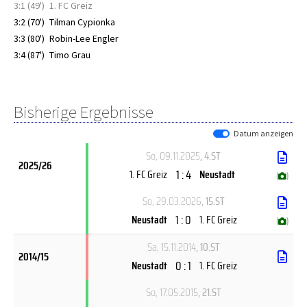
3:1 (49')
1. FC Greiz
3:2 (70')
Tilman Cypionka
3:3 (80')
Robin-Lee Engler
3:4 (87')
Timo Grau
Bisherige Ergebnisse
Datum anzeigen
So, 09.11.2025
, 4.ST
2025/26
1 : 4
1. FC Greiz
Neustadt
(
)
So, 29.03.2026
, 15.ST
1 : 0
Neustadt
1. FC Greiz
(
)
Sa, 15.11.2014
, 10.ST
2014/15
0 : 1
Neustadt
1. FC Greiz
So, 17.05.2015
, 21.ST