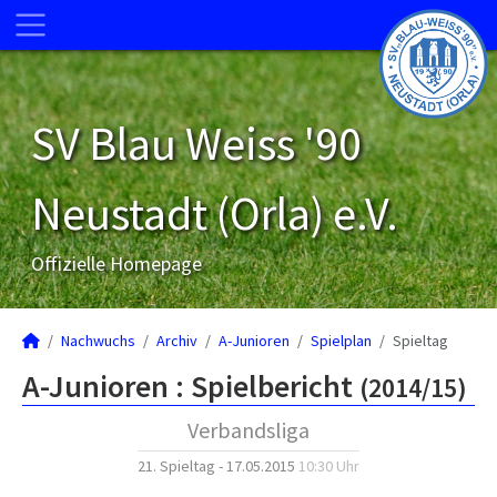
SV Blau Weiss '90
Neustadt (Orla) e.V.
Offizielle Homepage
Nachwuchs
Archiv
A-Junioren
Spielplan
Spieltag
A-Junioren :
Spielbericht
(2014/15)
Verbandsliga
21. Spieltag - 17.05.2015
10:30 Uhr