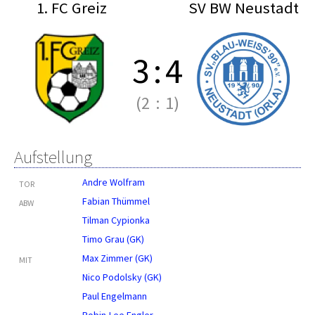
1. FC Greiz
SV BW Neustadt
3
:
4
(2
:
1)
Aufstellung
Andre Wolfram
TOR
Fabian Thümmel
ABW
Tilman Cypionka
Timo Grau (GK)
Max Zimmer (GK)
MIT
Nico Podolsky (GK)
Paul Engelmann