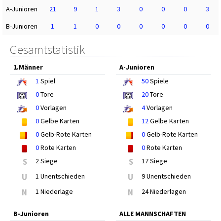
A-Junioren
21
9
1
3
0
0
0
3
B-Junioren
1
1
0
0
0
0
0
0
Gesamtstatistik
1.Männer
A-Junioren
1
Spiel
50
Spiele
0
Tore
20
Tore
0
Vorlagen
4
Vorlagen
0
Gelbe Karten
12
Gelbe Karten
0
Gelb-Rote Karten
0
Gelb-Rote Karten
0
Rote Karten
0
Rote Karten
S
2 Siege
S
17 Siege
U
1 Unentschieden
U
9 Unentschieden
N
1 Niederlage
N
24 Niederlagen
B-Junioren
ALLE MANNSCHAFTEN