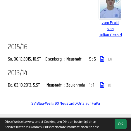
zum Profil
von
Julian Gerold
2015/16
So, 06.12.2015
, 10.ST
Eisenberg
:
Neustadt
5 : 5
(3)
2013/14
Do, 03.10.2013
, 5.ST
Neustadt
:
Zeulenroda
1 : 1
(1)
SV Blau-Weiß 90 Neustadt/Orla auf FuPa
soccero.de
Diese Webseite verwendet Cookies, um Dir den bestmöglichen
OK
© 2006 - 2026
Service bieten zu können. Entsprechende Informationen findest