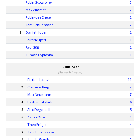
Robin Skowronek
3
6
Max Zimmer
2
Robin-Lee Engler
2
Tom Schuhmann
2
9
Daniel Huber
1
Felix Neupert
1
Paul Süß
1
Tilman Cypionka
1
D-Junioren
(Auswechslungen)
1
Florian Laatz
11
2
Clemens Berg
7
Max Neumann
7
4
Bastou Talabidi
6
5
Alex Degenkolb
5
6
Aaron Otte
4
Theo Prüger
4
8
Jacob Lohwasser
3
9
Jacob Wranik
2