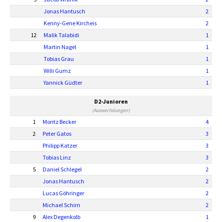
Jonas Hantusch
2
Kenny-Gene Kircheis
2
12
Malik Talabidi
1
Martin Nagel
1
Tobias Grau
1
Willi Gumz
1
Yannick Güdter
1
D2-Junioren
(Auswechslungen)
1
Moritz Becker
4
2
Peter Gatos
3
Philipp Katzer
3
Tobias Linz
3
5
Daniel Schlegel
2
Jonas Hantusch
2
Lucas Göhringer
2
Michael Schirn
2
9
Alex Degenkolb
1