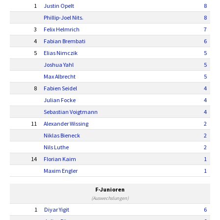
1
Justin Opelt
8
Phillip-Joel Nits.
8
3
Felix Helmrich
7
4
Fabian Brembati
6
5
Elias Nimczik
5
Joshua Yahl
5
Max Albrecht
5
8
Fabien Seidel
4
Julian Focke
4
Sebastian Voigtmann
4
11
Alexander Wissing
2
Niklas Bieneck
2
Nils Luthe
2
14
Florian Kaim
1
Maxim Engler
1
F-Junioren
(Auswechslungen)
1
Diyar Yigit
6