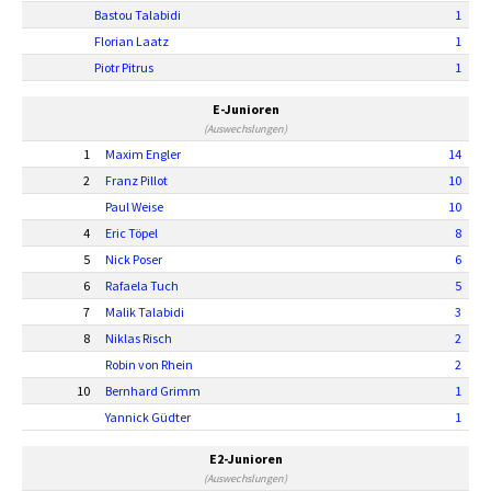
Bastou Talabidi
1
Florian Laatz
1
Piotr Pitrus
1
E-Junioren
(Auswechslungen)
1
Maxim Engler
14
2
Franz Pillot
10
Paul Weise
10
4
Eric Töpel
8
5
Nick Poser
6
6
Rafaela Tuch
5
7
Malik Talabidi
3
8
Niklas Risch
2
Robin von Rhein
2
10
Bernhard Grimm
1
Yannick Güdter
1
E2-Junioren
(Auswechslungen)