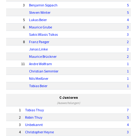
3
Benjamin Sippach
5
Steven Winter
5
5
Lukas Beier
4
6
Maurice Grube
3
Sakis Wlasis Tsikos
3
8
Franz Paeger
2
Jonas Linke
2
Maurice Brückner
2
11
Andre Wolfram
1
Christian Semmler
1
Nils Meißner
1
Tobias Beier
1
C-Junioren
(Auswechslungen)
1
Tobias Thuy
7
2
Robin Thuy
5
3
Unbekannt
4
4
Christopher Heyne
3