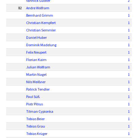
Yannick Güdter
2
82
Andre Wolfram
1
Bernhard Grimm
1
Christian Kempfert
1
Christian Semmler
1
Daniel Huber
1
Dominik Madelung
1
Felix Neupert
1
Florian Kaim
1
Julian Wolfram
1
Martin Nagel
1
Nils Meißner
1
Patrick Tendler
1
Paul Süß
1
Piotr Pitrus
1
Tilman Cypionka
1
Tobias Beier
1
Tobias Grau
1
Tobias Krüger
1