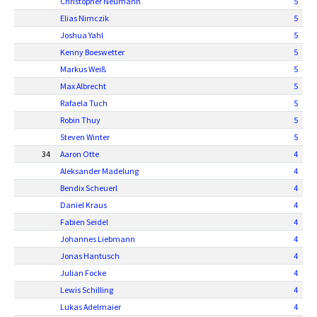
Christopher Neumann
5
Elias Nimczik
5
Joshua Yahl
5
Kenny Boeswetter
5
Markus Weiß
5
Max Albrecht
5
Rafaela Tuch
5
Robin Thuy
5
Steven Winter
5
34
Aaron Otte
4
Aleksander Madelung
4
Bendix Scheuerl
4
Daniel Kraus
4
Fabien Seidel
4
Johannes Liebmann
4
Jonas Hantusch
4
Julian Focke
4
Lewis Schilling
4
Lukas Adelmaier
4