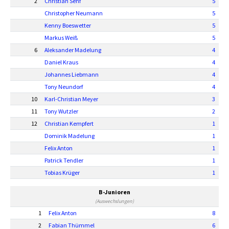
2
Christian Senf
5
Christopher Neumann
5
Kenny Boeswetter
5
Markus Weiß
5
6
Aleksander Madelung
4
Daniel Kraus
4
Johannes Liebmann
4
Tony Neundorf
4
10
Karl-Christian Meyer
3
11
Tony Wutzler
2
12
Christian Kempfert
1
Dominik Madelung
1
Felix Anton
1
Patrick Tendler
1
Tobias Krüger
1
B-Junioren
(Auswechslungen)
1
Felix Anton
8
2
Fabian Thümmel
6