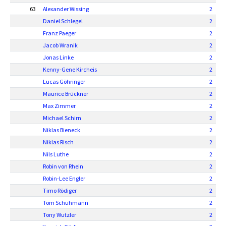
63
Alexander Wissing
2
Daniel Schlegel
2
Franz Paeger
2
Jacob Wranik
2
Jonas Linke
2
Kenny-Gene Kircheis
2
Lucas Göhringer
2
Maurice Brückner
2
Max Zimmer
2
Michael Schirn
2
Niklas Bieneck
2
Niklas Risch
2
Nils Luthe
2
Robin von Rhein
2
Robin-Lee Engler
2
Timo Rödiger
2
Tom Schuhmann
2
Tony Wutzler
2