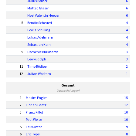
Julius Börner
6
Matteo Glaser
6
Noel Valentin Heeger
6
5
Bendix Scheuerl
4
Lewis Schilling
4
Lukas Adelmaier
4
Sebastian Korn
4
9
Domenic Burkhardt
3
Leo Rudolph
3
11
Timo Rödiger
2
12
Julian Wolfram
1
Gesamt
(Auswechslungen)
1
Maxim Engler
15
2
Florian Laatz
12
3
Franz Pillot
10
Paul Weise
10
5
Felix Anton
9
6
Eric Töpel
8