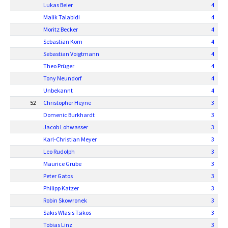
Lukas Beier
4
Malik Talabidi
4
Moritz Becker
4
Sebastian Korn
4
Sebastian Voigtmann
4
Theo Prüger
4
Tony Neundorf
4
Unbekannt
4
52
Christopher Heyne
3
Domenic Burkhardt
3
Jacob Lohwasser
3
Karl-Christian Meyer
3
Leo Rudolph
3
Maurice Grube
3
Peter Gatos
3
Philipp Katzer
3
Robin Skowronek
3
Sakis Wlasis Tsikos
3
Tobias Linz
3