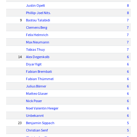
Justin Opelt
8
Phillip-Joel Nits.
8
9
Bastou Talabidi
7
Clemens Berg
7
Felix Helmrich
7
Max Neumann
7
Tobias Thuy
7
14
Alex Degenkolb
6
Diyar Yigit
6
Fabian Brembati
6
Fabian Thümmel
6
Julius Börner
6
Matteo Glaser
6
Nick Poser
6
Noel Valentin Heeger
6
Unbekannt
6
23
Benjamin Sippach
5
Christian Senf
5