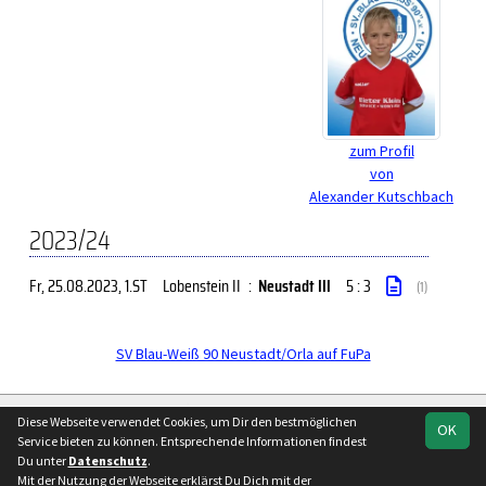
zum Profil
von
Alexander Kutschbach
2023/24
Fr, 25.08.2023
, 1.ST
Lobenstein II
:
Neustadt III
5 : 3
(1)
SV Blau-Weiß 90 Neustadt/Orla auf FuPa
soccero.de
Diese Webseite verwendet Cookies, um Dir den bestmöglichen
OK
© 2006 - 2026
Service bieten zu können. Entsprechende Informationen findest
Du unter
Datenschutz
.
Besucherstatistik
Kontakt
Impressum
Geburtstage
Mit der Nutzung der Webseite erklärst Du Dich mit der