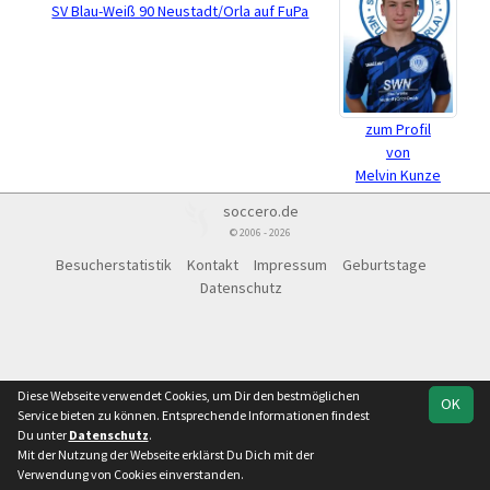
SV Blau-Weiß 90 Neustadt/Orla auf FuPa
zum Profil
von
Melvin Kunze
soccero.de
© 2006 - 2026
Besucherstatistik
Kontakt
Impressum
Geburtstage
Datenschutz
Diese Webseite verwendet Cookies, um Dir den bestmöglichen
OK
Service bieten zu können. Entsprechende Informationen findest
Du unter
Datenschutz
.
Mit der Nutzung der Webseite erklärst Du Dich mit der
Verwendung von Cookies einverstanden.