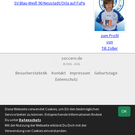
SV Blau-Weiß 90 Neustadt/Orla auf FuPa
zum Profil
von
Till Zoller
soccero.de
© 2006 - 2026
Besucherstatistik
Kontakt
Impressum
Geburtstage
Datenschutz
Diese Webseite verwendet Cookies, um Dir den bestmöglichen
OK
Service bieten zu können. Entsprechende Informationen findest
Du unter
Datenschutz
.
Mit der Nutzung der Webseite erklärst Du Dich mit der
Verwendung von Cookies einverstanden.