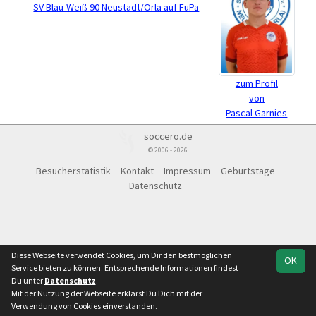
SV Blau-Weiß 90 Neustadt/Orla auf FuPa
zum Profil
von
Pascal Garnies
soccero.de
© 2006 - 2026
Besucherstatistik
Kontakt
Impressum
Geburtstage
Datenschutz
Diese Webseite verwendet Cookies, um Dir den bestmöglichen
OK
Service bieten zu können. Entsprechende Informationen findest
Du unter
Datenschutz
.
Mit der Nutzung der Webseite erklärst Du Dich mit der
Verwendung von Cookies einverstanden.