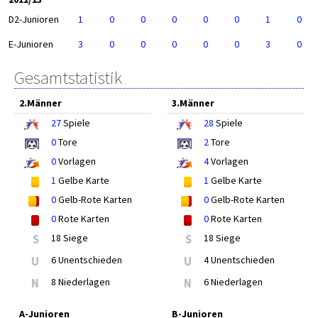
D2-Junioren
1
0
0
0
0
0
1
0
E-Junioren
3
0
0
0
0
0
3
0
Gesamtstatistik
2.Männer
3.Männer
27
Spiele
28
Spiele
0
Tore
2
Tore
0
Vorlagen
4
Vorlagen
1
Gelbe Karte
1
Gelbe Karte
0
Gelb-Rote Karten
0
Gelb-Rote Karten
0
Rote Karten
0
Rote Karten
S
18 Siege
S
18 Siege
U
6 Unentschieden
U
4 Unentschieden
N
8 Niederlagen
N
6 Niederlagen
A-Junioren
B-Junioren