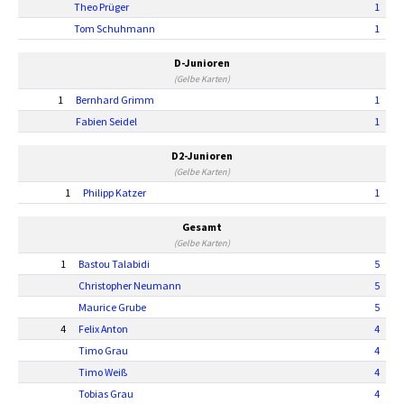
Theo Prüger
1
Tom Schuhmann
1
D-Junioren
(Gelbe Karten)
1
Bernhard Grimm
1
Fabien Seidel
1
D2-Junioren
(Gelbe Karten)
1
Philipp Katzer
1
Gesamt
(Gelbe Karten)
1
Bastou Talabidi
5
Christopher Neumann
5
Maurice Grube
5
4
Felix Anton
4
Timo Grau
4
Timo Weiß
4
Tobias Grau
4