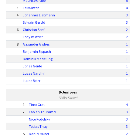
Maurice Grube
5
3
Felix Anton
4
4
Johannes Liebmann
3
Sylvain Gerold
3
6
Christian Senf
2
Tony Wutzler
2
8
Alexander Andres
1
Benjamin Sippach
1
Dominik Madelung
1
Jonas Geide
1
Lucas Nardini
1
Lukas Beier
1
B-Junioren
(Gelbe Karten)
1
Timo Grau
4
2
Fabian Thümmel
3
Nico Podolsky
3
Tobias Thuy
3
5
Daniel Huber
2