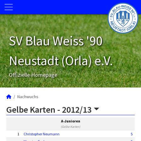
SV Blau Weiss '90
Neustadt (Orla) e.V.
Offizielle Homepage
Nachwuchs
Gelbe Karten -
2012/13
A-Junioren
(Gelbe Karten)
1
Christopher Neumann
5