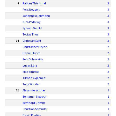
8
Fabian Thümmel
3
Felix Neupert
3
Johannes Liebmann
3
Nico Podolsky
3
Sylvain Gerold
3
Tobias Thuy
3
14
Christian Senf
2
Christopher Heyne
2
Daniel Huber
2
Felix Schukaitis
2
Lucas Lärz
2
Max Zimmer
2
Tilman Cypionka
2
Tony Wutzler
2
22
Alexander Andres
1
Benjamin Sippach
1
Bernhard Grimm
1
Christian Semmler
1
David Pladies
1