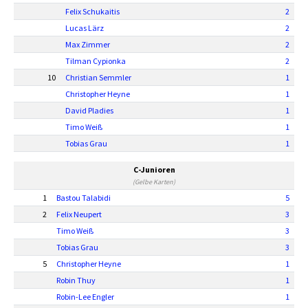
Felix Schukaitis
2
Lucas Lärz
2
Max Zimmer
2
Tilman Cypionka
2
10
Christian Semmler
1
Christopher Heyne
1
David Pladies
1
Timo Weiß
1
Tobias Grau
1
C-Junioren
(Gelbe Karten)
1
Bastou Talabidi
5
2
Felix Neupert
3
Timo Weiß
3
Tobias Grau
3
5
Christopher Heyne
1
Robin Thuy
1
Robin-Lee Engler
1