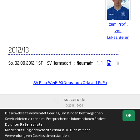
zum Profil
von
Lukas Beier
2012/13
So, 02.09.2012
, 1.ST
SV Hermsdorf
:
Neustadt
1 : 1
(1)
SV Blau-Weiß 90 Neustadt/Orla auf FuPa
soccero.de
© 2006 - 2026
Diese Webseite verwendet Cookies, um Dir den bestmöglichen
Besucherstatistik
Kontakt
Impressum
Geburtstage
OK
Service bieten zu können. Entsprechende Informationen findest
Datenschutz
Du unter
Datenschutz
.
Mit der Nutzung der Webseite erklärst Du Dich mit der
Verwendung von Cookies einverstanden.