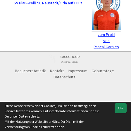
SV Blau-Weiß 90 Neustadt/Orla auf FuPa
zum Profil
von
Pascal Garnies
soccero.de
© 2006 - 2026
Besucherstatistik
Kontakt
Impressum
Geburtstage
Datenschutz
Diese Webseite verwendet Cookies, um Dir den bestmöglichen
OK
Service bieten zu können. Entsprechende Informationen findest
Du unter
Datenschutz
.
Mit der Nutzung der Webseite erklärst Du Dich mit der
Verwendung von Cookies einverstanden.