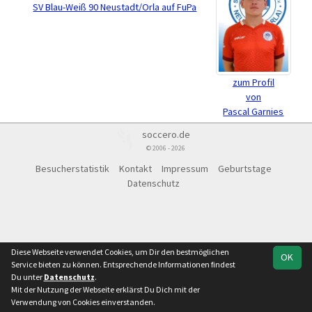
SV Blau-Weiß 90 Neustadt/Orla auf FuPa
zum Profil
von
Pascal Garnies
soccero.de
© 2006 - 2026
Besucherstatistik
Kontakt
Impressum
Geburtstage
Datenschutz
Diese Webseite verwendet Cookies, um Dir den bestmöglichen
OK
Service bieten zu können. Entsprechende Informationen findest
Du unter
Datenschutz
.
Mit der Nutzung der Webseite erklärst Du Dich mit der
Verwendung von Cookies einverstanden.