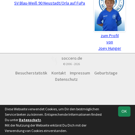
SV Blau-Weiß 90 Neustadt/Orla auf FuPa
zum Profil
von
Joey Hunger
soccero.de
© 2006 - 2026
Besucherstatistik
Kontakt
Impressum
Geburtstage
Datenschutz
Diese Webseite verwendet Cookies, um Dir den bestmöglichen
OK
Service bieten zu können. Entsprechende Informationen findest
Du unter
Datenschutz
.
Mit der Nutzung der Webseite erklärst Du Dich mit der
Verwendung von Cookies einverstanden.