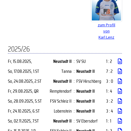
zum Profil
von
Karl Lenz
2025/26
Fr, 15.08.2025
,
Neustadt II
:
SV SU
1 : 2
So, 17.08.2025
, 1.ST
Tanna
:
Neustadt II
7 : 2
So, 24.08.2025
, 2.ST
Neustadt II
:
FSV Hirschberg
3 : 0
Fr, 29.08.2025
, QR
Remptendorf
:
Neustadt II
1 : 4
So, 28.09.2025
, 5.ST
FSV Schleiz II
:
Neustadt II
3 : 2
Fr, 24.10.2025
, 6.ST
Lobenstein
:
Neustadt II
3 : 4
So, 02.11.2025
, 7.ST
Neustadt II
:
SV Ebersdorf
1 : 1
Sa, 15.11.2025
, 1.R
FSV Schleiz II
:
Neustadt II
1 : 2