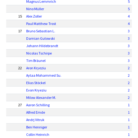
Magnus Lemmrich
5
Nino Müller
5
15
Alex Zoller
4
Paul Matthew Trost
4
17
Bruno Sebastian L.
3
Damian Gutowski
3
Johann Hildebrandt
3
Nicolas Tschirpe
3
Tim Bräunel
3
22
Aron Kryeziu
2
Aytaa Mohammed Su.
2
Elias Stöckel
2
Evon Kryeziu
2
Milow Alexander M.
2
27
Aaron Schilling
1
Alfred Emde
1
Andrj Vitruk
1
Ben Henniger
1
Collin Heinrich
1