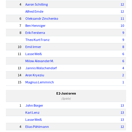
4
Aaron Schilling
12
Alfred Emde
12
6
Oleksandr Zinchenko
11
7
Ben Henniger
10
8
Erik Fersterra
9
Theo Kurt Franz
9
10
Emil Irmer
8
11
Lasse Weiß
6
Milow Alexander M.
6
13
Jannis Wolschendorf
4
14
Aron Kryeziu
2
15
Magnus Lemmrich
1
E2-Junioren
(Spiele)
1
John Borger
13
Karl Lenz
13
Lasse Weiß
13
4
Elias Pöhlmann
12