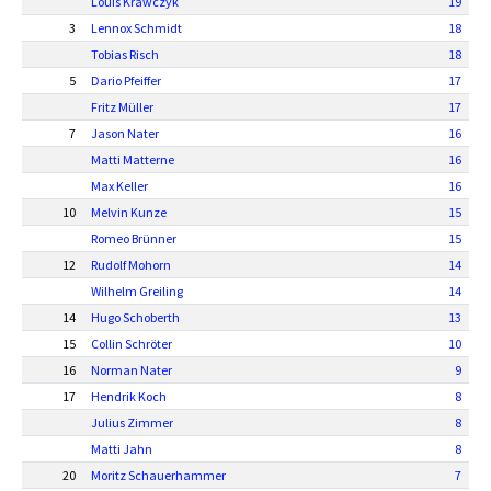
Louis Krawczyk
19
3
Lennox Schmidt
18
Tobias Risch
18
5
Dario Pfeiffer
17
Fritz Müller
17
7
Jason Nater
16
Matti Matterne
16
Max Keller
16
10
Melvin Kunze
15
Romeo Brünner
15
12
Rudolf Mohorn
14
Wilhelm Greiling
14
14
Hugo Schoberth
13
15
Collin Schröter
10
16
Norman Nater
9
17
Hendrik Koch
8
Julius Zimmer
8
Matti Jahn
8
20
Moritz Schauerhammer
7