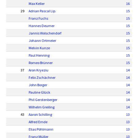
Max Keller
16
29
Adrian Pascal Lip.
15
Franz Fuchs
15
Hannes Deumer
15
Jannis Wolschendorf
15
Johann Ortmeier
15
Melvin Kunze
15
Paul Henning
15
Romeo Brünner
15
37
Aron Kryeziu
14
Felix Zschächner
14
John Borger
14
Pauline Glück
14
Phil Gerstenberger
14
Wilhelm Greiling
14
43
Aaron Schilling
13
Alfred Emde
13
Elias Pöhlmann
13
Franz Müller
13