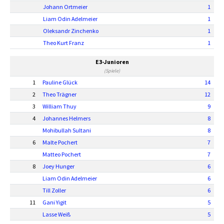
Johann Ortmeier
1
Liam Odin Adelmeier
1
Oleksandr Zinchenko
1
Theo Kurt Franz
1
E3-Junioren
(Spiele)
1
Pauline Glück
14
2
Theo Trägner
12
3
William Thuy
9
4
Johannes Helmers
8
Mohibullah Sultani
8
6
Malte Pochert
7
Matteo Pochert
7
8
Joey Hunger
6
Liam Odin Adelmeier
6
Till Zoller
6
11
Gani Yigit
5
Lasse Weiß
5