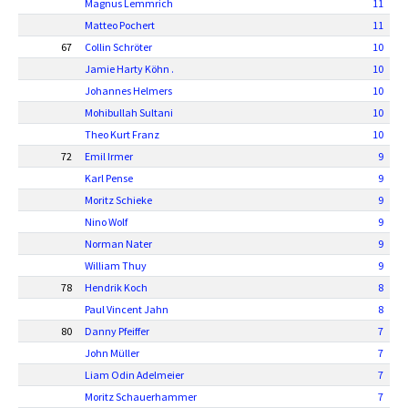
Magnus Lemmrich
11
Matteo Pochert
11
67
Collin Schröter
10
Jamie Harty Köhn .
10
Johannes Helmers
10
Mohibullah Sultani
10
Theo Kurt Franz
10
72
Emil Irmer
9
Karl Pense
9
Moritz Schieke
9
Nino Wolf
9
Norman Nater
9
William Thuy
9
78
Hendrik Koch
8
Paul Vincent Jahn
8
80
Danny Pfeiffer
7
John Müller
7
Liam Odin Adelmeier
7
Moritz Schauerhammer
7