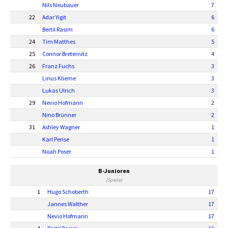
Nils Neubauer
7
22
Adar Yigit
6
Bertil Rasim
6
24
Tim Matthes
5
25
Connor Breternitz
4
26
Franz Fuchs
3
Linus Klieme
3
Lukas Ulrich
3
29
Nevio Hofmann
2
Nino Brünner
2
31
Ashley Wagner
1
Karl Pense
1
Noah Poser
1
B-Junioren
(Spiele)
1
Hugo Schoberth
17
Jannes Walther
17
Nevio Hofmann
17