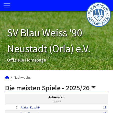
SV Blau Weiss '90
Neustadt (Orla) e.V.
Offizielle Homepage
Nachwuchs
Die meisten Spiele -
2025/26
A-Junioren
(Spiele)
1
Adrian Kuschik
19