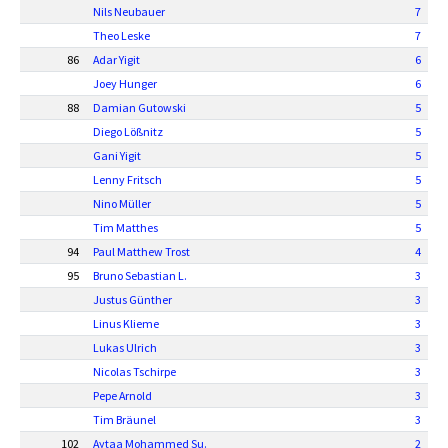
Nils Neubauer
7
Theo Leske
7
86
Adar Yigit
6
Joey Hunger
6
88
Damian Gutowski
5
Diego Lößnitz
5
Gani Yigit
5
Lenny Fritsch
5
Nino Müller
5
Tim Matthes
5
94
Paul Matthew Trost
4
95
Bruno Sebastian L.
3
Justus Günther
3
Linus Klieme
3
Lukas Ulrich
3
Nicolas Tschirpe
3
Pepe Arnold
3
Tim Bräunel
3
102
Aytaa Mohammed Su.
2