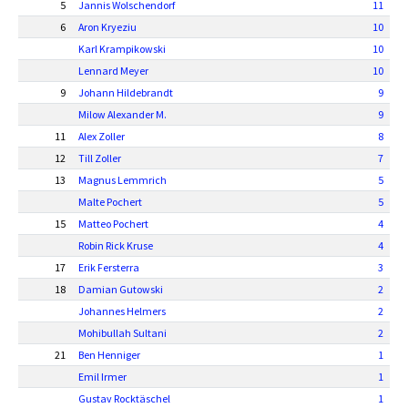
5
Jannis Wolschendorf
11
6
Aron Kryeziu
10
Karl Krampikowski
10
Lennard Meyer
10
9
Johann Hildebrandt
9
Milow Alexander M.
9
11
Alex Zoller
8
12
Till Zoller
7
13
Magnus Lemmrich
5
Malte Pochert
5
15
Matteo Pochert
4
Robin Rick Kruse
4
17
Erik Fersterra
3
18
Damian Gutowski
2
Johannes Helmers
2
Mohibullah Sultani
2
21
Ben Henniger
1
Emil Irmer
1
Gustav Rocktäschel
1