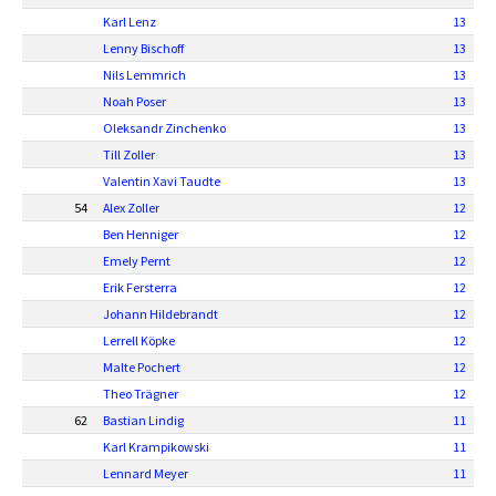
Karl Lenz
13
Lenny Bischoff
13
Nils Lemmrich
13
Noah Poser
13
Oleksandr Zinchenko
13
Till Zoller
13
Valentin Xavi Taudte
13
54
Alex Zoller
12
Ben Henniger
12
Emely Pernt
12
Erik Fersterra
12
Johann Hildebrandt
12
Lerrell Köpke
12
Malte Pochert
12
Theo Trägner
12
62
Bastian Lindig
11
Karl Krampikowski
11
Lennard Meyer
11