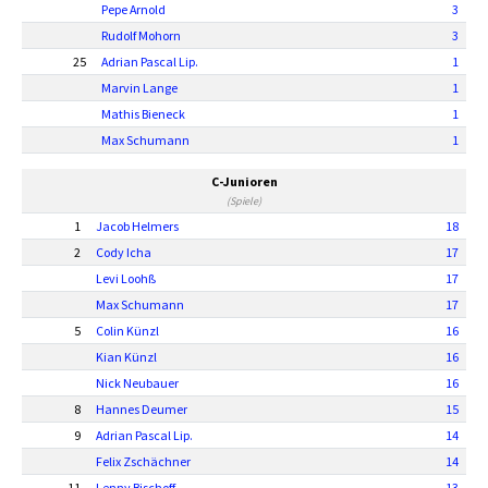
Pepe Arnold
3
Rudolf Mohorn
3
25
Adrian Pascal Lip.
1
Marvin Lange
1
Mathis Bieneck
1
Max Schumann
1
C-Junioren
(Spiele)
1
Jacob Helmers
18
2
Cody Icha
17
Levi Loohß
17
Max Schumann
17
5
Colin Künzl
16
Kian Künzl
16
Nick Neubauer
16
8
Hannes Deumer
15
9
Adrian Pascal Lip.
14
Felix Zschächner
14
11
Lenny Bischoff
13