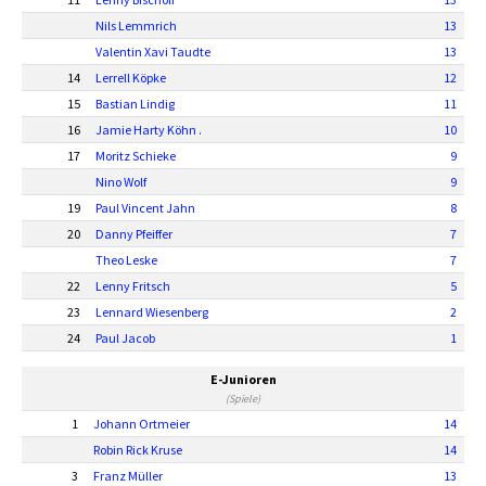
Nils Lemmrich
13
Valentin Xavi Taudte
13
14
Lerrell Köpke
12
15
Bastian Lindig
11
16
Jamie Harty Köhn .
10
17
Moritz Schieke
9
Nino Wolf
9
19
Paul Vincent Jahn
8
20
Danny Pfeiffer
7
Theo Leske
7
22
Lenny Fritsch
5
23
Lennard Wiesenberg
2
24
Paul Jacob
1
E-Junioren
(Spiele)
1
Johann Ortmeier
14
Robin Rick Kruse
14
3
Franz Müller
13