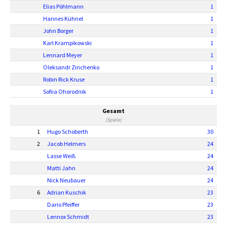
Elias Pöhlmann
1
Hannes Kühnel
1
John Borger
1
Karl Krampikowski
1
Lennard Meyer
1
Oleksandr Zinchenko
1
Robin Rick Kruse
1
Sofiia Ohorodnik
1
Gesamt
(Spiele)
1
Hugo Schoberth
30
2
Jacob Helmers
24
Lasse Weiß
24
Matti Jahn
24
Nick Neubauer
24
6
Adrian Kuschik
23
Dario Pfeiffer
23
Lennox Schmidt
23