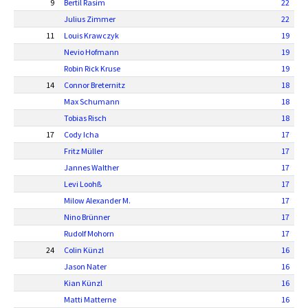
9
Bertil Rasim
22
Julius Zimmer
22
11
Louis Krawczyk
19
Nevio Hofmann
19
Robin Rick Kruse
19
14
Connor Breternitz
18
Max Schumann
18
Tobias Risch
18
17
Cody Icha
17
Fritz Müller
17
Jannes Walther
17
Levi Loohß
17
Milow Alexander M.
17
Nino Brünner
17
Rudolf Mohorn
17
24
Colin Künzl
16
Jason Nater
16
Kian Künzl
16
Matti Matterne
16