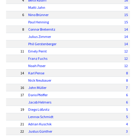
4
Bertil Rasim
16
Matti Jahn
16
6
Nino Brünner
15
Paul Henning
15
8
Connor Breternitz
14
Julius Zimmer
14
Phil Gerstenberger
14
11
Emely Pernt
12
Franz Fuchs
12
Noah Poser
12
14
Karl Pense
8
Nick Neubauer
8
16
John Müller
7
17
Dario Pfeiffer
6
Jacob Helmers
6
19
Diego Lößnitz
5
Lennox Schmidt
5
21
Adrian Kuschik
4
22
Justus Günther
3